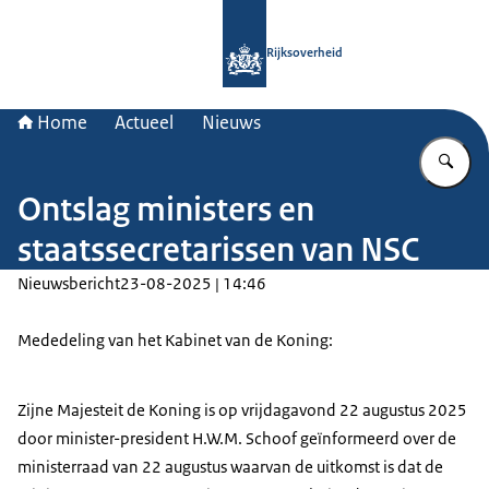
Naar de homepage van Rijksoverheid
Rijksoverheid
Home
Actueel
Nieuws
Vu
Ontslag ministers en
staatssecretarissen van NSC
Nieuwsbericht
23-08-2025 | 14:46
Mededeling van het Kabinet van de Koning:
Zijne Majesteit de Koning is op vrijdagavond 22 augustus 2025
door minister-president H.W.M. Schoof geïnformeerd over de
ministerraad van 22 augustus waarvan de uitkomst is dat de