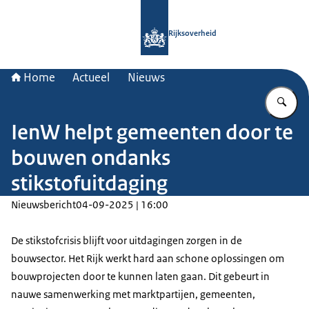
Naar de homepage van Rijksoverheid
Rijksoverheid
Home
Actueel
Nieuws
Vu
IenW helpt gemeenten door te
bouwen ondanks
stikstofuitdaging
Nieuwsbericht
04-09-2025 | 16:00
De stikstofcrisis blijft voor uitdagingen zorgen in de
bouwsector. Het Rijk werkt hard aan schone oplossingen om
bouwprojecten door te kunnen laten gaan. Dit gebeurt in
nauwe samenwerking met marktpartijen, gemeenten,