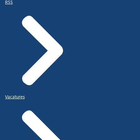
RSS
Vacatures