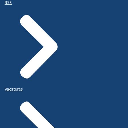
RSS
Vacatures