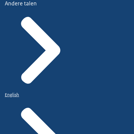
Andere talen
English