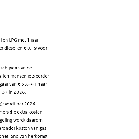
l en LPG met 1 jaar
ter diesel en € 0,19 voor
 schijven van de
allen mensen iets eerder
 gaat van € 38.441 naar
.137 in 2026.
ng) wordt per 2026
mers die extra kosten
regeling wordt daarom
aronder kosten van gas,
t het land van herkomst.