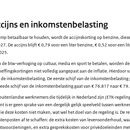
cijns en inkomstenbelasting
mp betaalbaar te houden, wordt de accijnskorting op benzine, diese
27. De accijns blijft € 0,79 voor een liter benzine, € 0,52 voor een li
2025.
 de btw-verhoging op cultuur, media en sport te betalen, worden de
ffingskortingen niet volledig aangepast aan de inflatie. Hierdoor v
n de inkomstenbelasting. De eerste schijf van de inkomstenbelasting
eede schijf van de inkomstenbelasting gaat van € 76.817 naar € 79
 buitenlandse werknemers die tijdelijk in Nederland zijn (ETK-regeli
 is er geen sprake van een dergelijk gelijk speelveld tussen werkne
 deze kosten niet maken, wat wel het doel van de regeling is. De 
tenposten af te schaffen: de extra kosten van levensonderhoud, wa
nutsvoorzieningen, en extra gesprekskosten voor privédoeleinden me