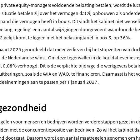
 private equity-managers voldoende belasting betalen, wordt de lucr
 situatie betalen zij over het vermogen dat zij opbouwen als onderdee
mand die vermogen heeft in box 3. Dit vindt het kabinet niet wensel
 belang regeling’ een aantal wijzigingen doorgevoerd waardoor de be
 gelijk komt te liggen met het belastingtarief in box 3, op 36%.
aart 2025 geoordeeld dat meer verliezen bij het stopzetten van do
de Nederlandse winst. Om deze tegenvaller in de liquidatieverliesre
 0,08% verhoogd. Dit is de verplichte bijdrage die werkgevers beta
itkeringen, zoals de WIA en WAO, te financieren. Daarnaast is he
 deelnemingen aan te passen per 1 januari 2027.
 gezondheid
egelen voor mensen en bedrijven worden verdere stappen gezet in de
den met de concurrentiepositie van bedrijven. Zo wil het kabinet da
d doorgaat. Daarom wordt een aantal maatregelen genomen om he