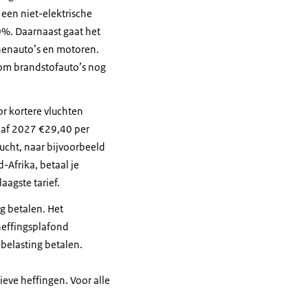
 een niet-elektrische
0%. Daarnaast gaat het
onenauto’s en motoren.
 om brandstofauto’s nog
or kortere vluchten
anaf 2027 €29,40 per
ucht, naar bijvoorbeeld
-Afrika, betaal je
aagste tarief.
g betalen. Het
heffingsplafond
 belasting betalen.
ieve heffingen. Voor alle