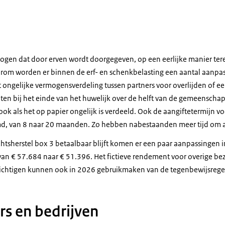
mogen dat door erven wordt doorgegeven, op een eerlijke manier ter
arom worden er binnen de erf- en schenkbelasting een aantal aanpa
 ongelijke vermogensverdeling tussen partners voor overlijden of e
en bij het einde van het huwelijk over de helft van de gemeenscha
 ook als het op papier ongelijk is verdeeld. Ook de aangiftetermijn vo
md, van 8 naar 20 maanden. Zo hebben nabestaanden meer tijd om a
htsherstel box 3 betaalbaar blijft komen er een paar aanpassingen in
n € 57.684 naar € 51.396. Het fictieve rendement voor overige be
lichtigen kunnen ook in 2026 gebruikmaken van de tegenbewijsrege
s en bedrijven