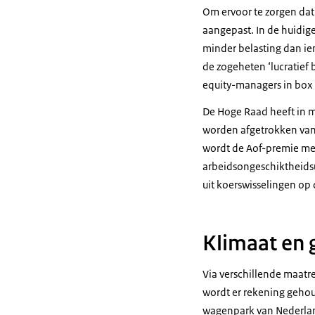
Om ervoor te zorgen dat
aangepast. In de huidige
minder belasting dan ie
de zogeheten ‘lucratief
equity-managers in box 2
De Hoge Raad heeft in m
worden afgetrokken van 
wordt de Aof-premie met
arbeidsongeschiktheidsu
uit koerswisselingen op
Klimaat en
Via verschillende maatr
wordt er rekening gehou
wagenpark van Nederlan