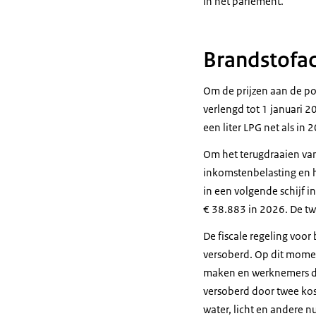
in het parlement.
Brandstofac
Om de prijzen aan de po
verlengd tot 1 januari 20
een liter LPG net als in 
Om het terugdraaien van
inkomstenbelasting en he
in een volgende schijf i
€ 38.883 in 2026. De tw
De fiscale regeling voor
versoberd. Op dit moment
maken en werknemers die
versoberd door twee kos
water, licht en andere 