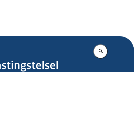
.nl
Vul in wat u z
stingstelsel