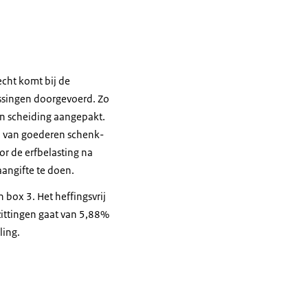
echt komt bij de
ssingen doorgevoerd. Zo
en scheiding aangepakt.
p van goederen schenk-
or de erfbelasting na
angifte te doen.
 box 3. Het heffingsvrij
zittingen gaat van 5,88%
ling.