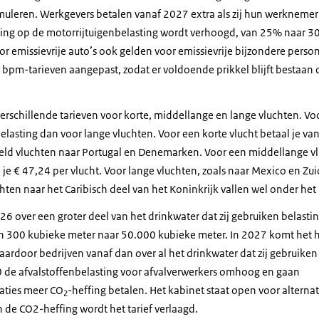
timuleren. Werkgevers betalen vanaf 2027 extra als zij hun werknemer
ing op de motorrijtuigenbelasting wordt verhoogd, van 25% naar 3
or emissievrije auto’s ook gelden voor emissievrije bijzondere pers
e bpm-tarieven aangepast, zodat er voldoende prikkel blijft bestaan
 verschillende tarieven voor korte, middellange en lange vluchten. Vo
belasting dan voor lange vluchten. Voor een korte vlucht betaal je v
rbeeld vluchten naar Portugal en Denemarken. Voor een middellange vl
 je € 47,24 per vlucht. Voor lange vluchten, zoals naar Mexico en Zuid
hten naar het Caribisch deel van het Koninkrijk vallen wel onder het l
6 over een groter deel van het drinkwater dat zij gebruiken belastin
n 300 kubieke meter naar 50.000 kubieke meter. In 2027 komt het 
aardoor bedrijven vanaf dan over al het drinkwater dat zij gebruiken
 de afvalstoffenbelasting voor afvalverwerkers omhoog en gaan
laties meer CO
-heffing betalen. Het kabinet staat open voor alternat
2
 de CO2-heffing wordt het tarief verlaagd.