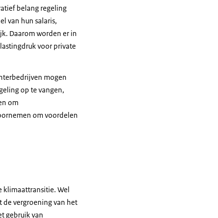
atief belang regeling
l van hun salaris,
ijk. Daarom worden er in
lastingdruk voor private
chterbedrijven mogen
geling op te vangen,
len om
t voornemen om voordelen
 klimaattransitie. Wel
t de vergroening van het
t gebruik van