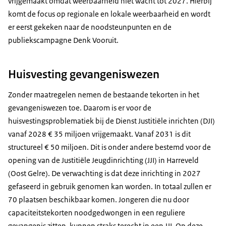
vrijgemaakt omdat weerbaarheid niet wacht tot 2027. Hierbij
komt de focus op regionale en lokale weerbaarheid en wordt
er eerst gekeken naar de noodsteunpunten en de
publiekscampagne Denk Vooruit.
Huisvesting gevangeniswezen
Zonder maatregelen nemen de bestaande tekorten in het
gevangeniswezen toe. Daarom is er voor de
huisvestingsproblematiek bij de Dienst Justitiële inrichten (DJI)
vanaf 2028 € 35 miljoen vrijgemaakt. Vanaf 2031 is dit
structureel € 50 miljoen. Dit is onder andere bestemd voor de
opening van de Justitiële Jeugdinrichting (JJI) in Harreveld
(Oost Gelre). De verwachting is dat deze inrichting in 2027
gefaseerd in gebruik genomen kan worden. In totaal zullen er
70 plaatsen beschikbaar komen. Jongeren die nu door
capaciteitstekorten noodgedwongen in een reguliere
gevangenis zitten, kunnen straks terecht in een JJI. Op deze