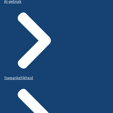
AI-gebruik
Toegankelijkheid