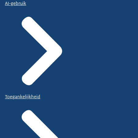
AI-gebruik
Toegankelijkheid