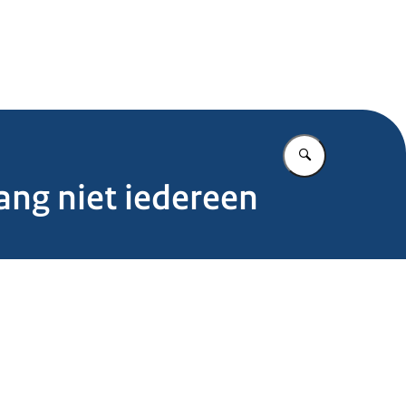
.nl
Vul in wat u z
ang niet iedereen