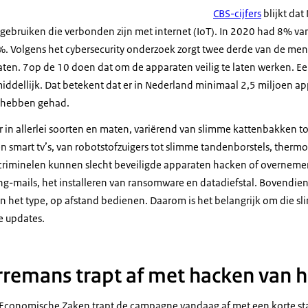
CBS-cijfers
blijkt dat
ebruiken die verbonden zijn met internet (IoT). In 2020 had 8% v
%. Volgens het cybersecurity onderzoek zorgt twee derde van de me
ten. 7op de 10 doen dat om de apparaten veilig te laten werken. 
iddellijk. Dat betekent dat er in Nederland minimaal 2,5 miljoen ap
es hebben gehad.
r in allerlei soorten en maten, variërend van slimme kattenbakken t
 smart tv’s, van robotstofzuigers tot slimme tandenborstels, thermo
criminelen kunnen slecht beveiligde apparaten hacken of overneme
g-mails, het installeren van ransomware en datadiefstal. Bovendie
an het type, op afstand bedienen. Daarom is het belangrijk om die 
e updates.
rremans trapt af met hacken van h
Economische Zaken trapt de campagne vandaag af met een korte sta