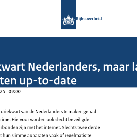
Naar de homepage van Rijksoverheid
Rijksoverheid
kwart Nederlanders, maar l
ten up-to-date
25 | 09:00
t driekwart van de Nederlanders te maken gehad
rime. Hiervoor worden ook slecht beveiligde
erbonden zijn met het internet. Slechts twee derde
t hun slimme apparaten vaak of regelmatig te