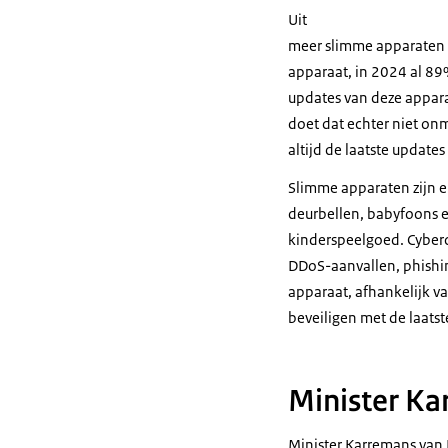
Uit
meer slimme apparaten g
apparaat, in 2024 al 89
updates van deze appara
doet dat echter niet onm
altijd de laatste updat
Slimme apparaten zijn e
deurbellen, babyfoons en
kinderspeelgoed. Cyber
DDoS-aanvallen, phishin
apparaat, afhankelijk v
beveiligen met de laatst
Minister Ka
Minister Karremans van 