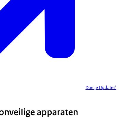
Doe je Updates’
.
 onveilige apparaten