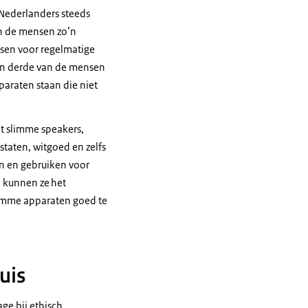
 Nederlanders steeds
an de mensen zo’n
nsen voor regelmatige
Een derde van de mensen
paraten staan die niet
ot slimme speakers,
staten, witgoed en zelfs
n en gebruiken voor
n kunnen ze het
slimme apparaten goed te
uis
ge bij ethisch