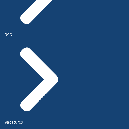
RSS
Vacatures