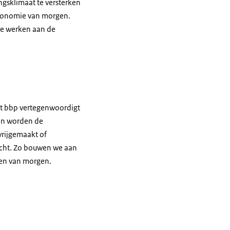
gsklimaat te versterken
 economie van morgen.
te werken aan de
et bbp vertegenwoordigt
en worden de
vrijgemaakt of
acht. Zo bouwen we aan
ten van morgen.