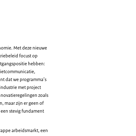
nomie. Met deze nieuwe
riebeleid focust op
itgangspositie hebben:
elietcommunicatie,
ent dat we programma’s
industrie met project
nnovatieregelingen zoals
, maar zijn er geen of
 een stevig fundament
rappe arbeidsmarkt, een