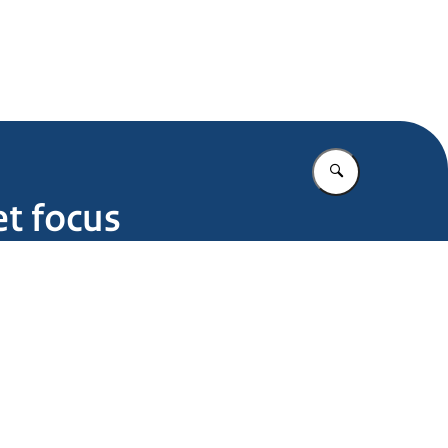
.nl
Vul in wat u z
et focus