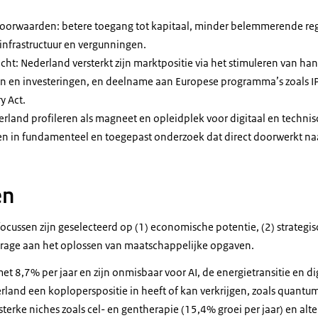
voorwaarden: betere toegang tot kapitaal, minder belemmerende reg
 infrastructuur en vergunningen.
acht: Nederland versterkt zijn marktpositie via het stimuleren van ha
en en investeringen, en deelname aan Europese programma’s zoals IP
y Act.
erland profileren als magneet en opleidplek voor digitaal en technis
eren in fundamenteel en toegepast onderzoek dat direct doorwerkt na
en
cussen zijn geselecteerd op (1) economische potentie, (2) strateg
jdrage aan het oplossen van maatschappelijke opgaven.
met 8,7% per jaar en zijn onmisbaar voor AI, de energietransitie en dig
rland een koploperspositie in heeft of kan verkrijgen, zoals quantu
terke niches zoals cel- en gentherapie (15,4% groei per jaar) en alte