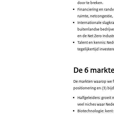
door te breken.
Financiering en rand
ruimte, netcongestie,
Internationale slagkr
buitenlandse bedrijv
en de Net Zero Industr
Talent en kennis: Ned
tegelijkertijd invest
De 6 markt
De markten waarop we fo
positionering en (3) bi
Halfgeleiders: groeit 
veel niches waar Nede
Biotechnologie: kent s