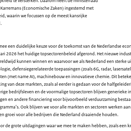
jkheid te versterken. Daarom heeft de ministerraad
er Karremans (Economische Zaken) ingestemd met
eid, waarin we focussen op de meest kansrijke
d.
mee een duidelijke keuze voor de toekomst van de Nederlandse eco
ari 2026 het huidige topsectorenbeleid afgerond. Het nieuwe indust
reldwijd kunnen winnen en waarvoor we als Nederland een sterke u
logie, defensiegerelateerde toepassingen (zoals 6G, radar, lasersat
nsten (met name AI), machinebouw en innovatieve chemie. Dit betek
king van deze markten, zoals al eerder is gedaan voor de halfgeleider
rige bedrijfsleven en de voormalige topsectoren blijven generieke i
ngen en andere financiering voor bijvoorbeeld verduurzaming bestaan
gramma’s. Ook blijven we voor alle markten en sectoren werken aan
n groei voor alle bedrijven die Nederland draaiende houden.
oor de grote uitdagingen waar we mee te maken hebben, zoals een k