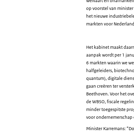
welvaart en onafhankeli
op voorstel van minist
het nieuwe industriebel
markten voor Nederlan
Het kabinet maakt daar
aanpak wordt per 1 janu
6 markten waarin we we
halfgeleiders, biotechno
quantum), digitale die
gaan creëren ter verster
Beethoven. Voor het ove
de WBSO, fiscale regeli
minder toegespitste pro
voor ondernemerschap e
Minister Karremans: “D