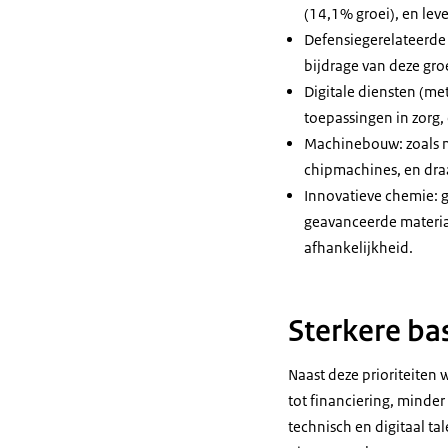
(14,1% groei), en lev
Defensiegerelateerde 
bijdrage van deze gr
Digitale diensten (me
toepassingen in zorg, 
Machinebouw: zoals ma
chipmachines, en dra
Innovatieve chemie: g
geavanceerde material
afhankelijkheid.
Sterkere bas
Naast deze prioriteiten
tot financiering, minde
technisch en digitaal ta