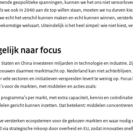
ende geopolitieke spanningen, kunnen we het ons niet veroorloven o
ls we ook in 2040 aan de top willen staan, moeten we nu durven kie
we echt het verschil kunnen maken en echt kunnen winnen, versterk
komstige welvaart. Uiteindelijk is het heel simpel: wie niet kiest, ve
gelijk naar focus
Staten en China investeren miljarden in technologie en industrie. Zi
n bouwen daarmee marktmacht op. Nederland kan niet achterblijven.
vele sectoren en initiatieven verspreiden levert te weinig op. Focus
 voor de markten, met middelen en acties zoals:
programma’s per markt, met extra capaciteit, kennis en coördinatie
elen gericht kunnen inzetten. Dat betekent: middelen concentreren
e versterken ecosystemen voor de gekozen markten en waar nodig e
d via strategische inkoop door overheid en EU, zodat innovaties snel