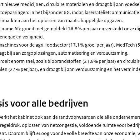
ert nieuwe medicijnen, circulaire materialen en draagt bij aan voeds
toepassingen: in het bijzonder 6G, radar, lasersatelietcommunicati
oeimarkten aan het oplossen van maatschappelijke opgaven.
t name AI): groeit met gemiddeld 16,8% per jaar en versterkt onze d
energie en veiligheid.
chines voor de agri-foodsector (17,1% groei per jaar), MedTech (5,
agt bij aan zorgoplossingen, automatisering en verduurzaming.
roeit enorm snel, zoals biobrandstoffen (21,9% per jaar) en circulai
en (27% per jaar), en draagt bij aan verduurzaming en het verminde
is voor alle bedrijven
 werkt het kabinet ook aan de randvoorwaarden die álle ondernemer
r regeldruk, oplossen van netcongestie, voldoende ruimte voor bedr
lent. Daarom blijft er oog voor de volle breedte van onze economie,