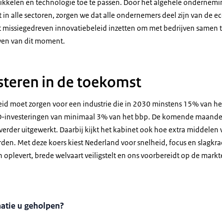
kkelen en technologie toe te passen. Door het algehele ondernemin
t in alle sectoren, zorgen we dat alle ondernemers deel zijn van de
t missiegedreven innovatiebeleid inzetten om met bedrijven samen 
ven van dit moment.
teren in de toekomst
eid moet zorgen voor een industrie die in 2030 minstens 15% van h
&D-investeringen van minimaal 3% van het bbp. De komende maand
erder uitgewerkt. Daarbij kijkt het kabinet ook hoe extra middelen 
en. Met deze koers kiest Nederland voor snelheid, focus en slagkr
oplevert, brede welvaart veiligstelt en ons voorbereidt op de mark
matie u geholpen?