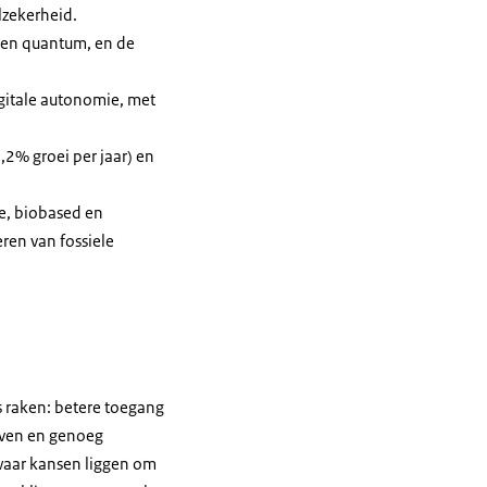
elzekerheid.
e en quantum, en de
igitale autonomie, met
2% groei per jaar) en
re, biobased en
ren van fossiele
s raken: betere toegang
ijven en genoeg
 waar kansen liggen om