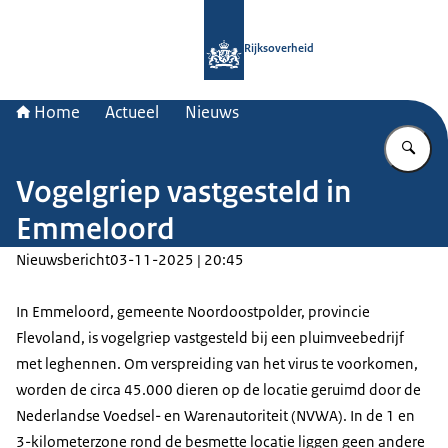
Naar de homepage van Rijksoverheid
Rijksoverheid
Home
Actueel
Nieuws
Vu
Vogelgriep vastgesteld in
Emmeloord
Nieuwsbericht
03-11-2025 | 20:45
In Emmeloord, gemeente Noordoostpolder, provincie
Flevoland, is vogelgriep vastgesteld bij een pluimveebedrijf
met leghennen. Om verspreiding van het virus te voorkomen,
worden de circa 45.000 dieren op de locatie geruimd door de
Nederlandse Voedsel- en Warenautoriteit (NVWA). In de 1 en
3-kilometerzone rond de besmette locatie liggen geen andere