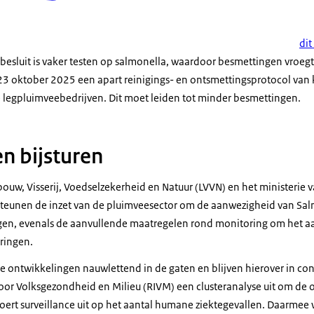
dit
t besluit is vaker testen op salmonella, waardoor besmettingen vroe
23 oktober 2025 een apart reinigings- en ontsmettingsprotocol van 
 legpluimveebedrijven. Dit moet leiden tot minder besmettingen.
n bijsturen
bouw, Visserij, Voedselzekerheid en Natuur (LVVN) en het ministerie
steunen de inzet van de pluimveesector om de aanwezigheid van Salm
ngen, evenals de aanvullende maatregelen rond monitoring om het 
dringen.
e ontwikkelingen nauwlettend in de gaten en blijven hierover in con
 voor Volksgezondheid en Milieu (RIVM) een clusteranalyse uit om de 
oert surveillance uit op het aantal humane ziektegevallen. Daarmee w