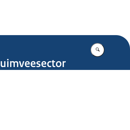
.nl
Vul in wat u z
luimveesector