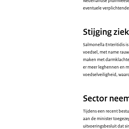
Nederlandse pluimveese
eventuele verplichtend
Stijging zie
Salmonella Enteritidis i
voedsel, met name rauwe
maken met darmklachten,
er meer leghennen en me
voedselveiligheid, waar
Sector neem
Tijdens een recent best
aan de minister toegeze
uitvoeringsbesluit dat s