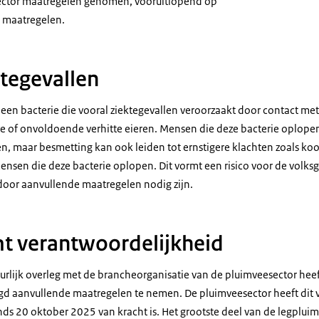
ctor maatregelen genomen, vooruitlopend op
e maatregelen.
ktegevallen
s een bacterie die vooral ziektegevallen veroorzaakt door contact me
 of onvoldoende verhitte eieren. Mensen die deze bacterie oplopen
 maar besmetting kan ook leiden tot ernstigere klachten zoals koor
nsen die deze bacterie oplopen. Dit vormt een risico voor de volk
door aanvullende maatregelen nodig zijn.
t verantwoordelijkheid
uurlijk overleg met de brancheorganisatie van de pluimveesector hee
gd aanvullende maatregelen te nemen. De pluimveesector heeft dit 
inds 20 oktober 2025 van kracht is. Het grootste deel van de legplu