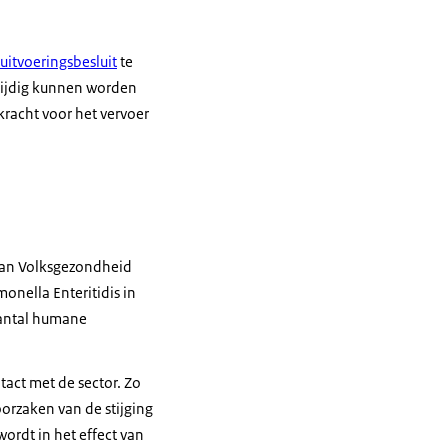
 uitvoeringsbesluit
te
gtijdig kunnen worden
kracht voor het vervoer
 van Volksgezondheid
onella Enteritidis in
aantal humane
tact met de sector. Zo
oorzaken van de stijging
ordt in het effect van