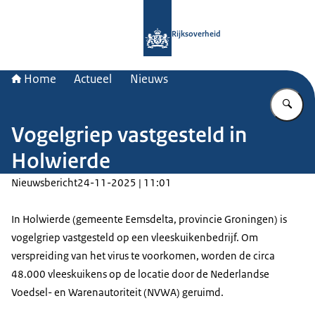
Naar de homepage van Rijksoverheid
Rijksoverheid
Home
Actueel
Nieuws
Vu
Vogelgriep vastgesteld in
Holwierde
Nieuwsbericht
24-11-2025 | 11:01
In Holwierde (gemeente Eemsdelta, provincie Groningen) is
vogelgriep vastgesteld op een vleeskuikenbedrijf. Om
verspreiding van het virus te voorkomen, worden de circa
48.000 vleeskuikens op de locatie door de Nederlandse
Voedsel- en Warenautoriteit (NVWA) geruimd.