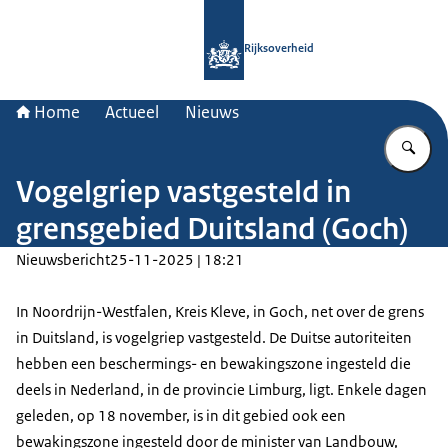
Naar de homepage van Rijksoverheid
Rijksoverheid
Home
Actueel
Nieuws
Vu
Vogelgriep vastgesteld in
grensgebied Duitsland (Goch)
Nieuwsbericht
25-11-2025 | 18:21
In Noordrijn-Westfalen, Kreis Kleve, in Goch, net over de grens
in Duitsland, is vogelgriep vastgesteld. De Duitse autoriteiten
hebben een beschermings- en bewakingszone ingesteld die
deels in Nederland, in de provincie Limburg, ligt. Enkele dagen
geleden, op 18 november, is in dit gebied ook een
bewakingszone ingesteld door de minister van Landbouw,