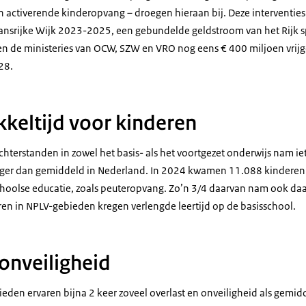
n activerende kinderopvang – droegen hieraan bij. Deze interventi
ansrijke Wijk 2023-2025, een gebundelde geldstroom van het Rijk s
en de ministeries van OCW, SZW en VRO nog eens € 400 miljoen vri
28.
keltijd voor kinderen
chterstanden in zowel het basis- als het voortgezet onderwijs nam iet
hoger dan gemiddeld in Nederland. In 2024 kwamen 11.088 kinderen 
oolse educatie, zoals peuteropvang. Zo’n 3/4 daarvan nam ook daa
n in NPLV-gebieden kregen verlengde leertijd op de basisschool.
 onveiligheid
den ervaren bijna 2 keer zoveel overlast en onveiligheid als gemid