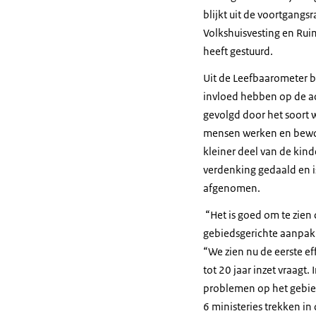
blijkt uit de voortgangs
Volkshuisvesting en Ru
heeft gestuurd.
Uit de Leefbaarometer bl
invloed hebben op de ac
gevolgd door het soort w
mensen werken en bewon
kleiner deel van de kin
verdenking gedaald en i
afgenomen.
“Het is goed om te zien
gebiedsgerichte aanpak 
“We zien nu de eerste ef
tot 20 jaar inzet vraag
problemen op het gebie
6 ministeries trekken in