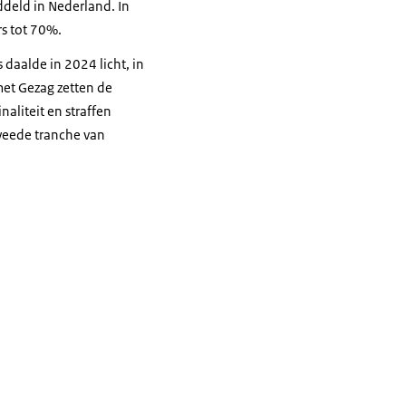
ddeld in Nederland. In
rs tot 70%.
daalde in 2024 licht, in
met Gezag zetten de
aliteit en straffen
weede tranche van