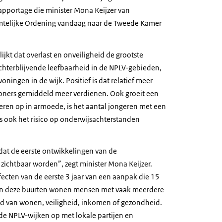
rapportage die minister Mona Keijzer van
imtelijke Ordening vandaag naar de Tweede Kamer
ijkt dat overlast en onveiligheid de grootste
hterblijvende leefbaarheid in de NPLV-gebieden,
oningen in de wijk. Positief is dat relatief meer
ers gemiddeld meer verdienen. Ook groeit een
deren op in armoede, is het aantal jongeren met een
s ook het risico op onderwijsachterstanden
 dat de eerste ontwikkelingen van de
zichtbaar worden”, zegt minister Mona Keijzer.
fecten van de eerste 3 jaar van een aanpak die 15
t. In deze buurten wonen mensen met vaak meerdere
d van wonen, veiligheid, inkomen of gezondheid.
 de NPLV-wijken op met lokale partijen en