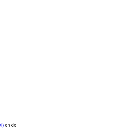
i)
en de