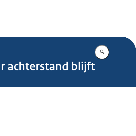
.nl
Vul in wat u z
 achterstand blijft