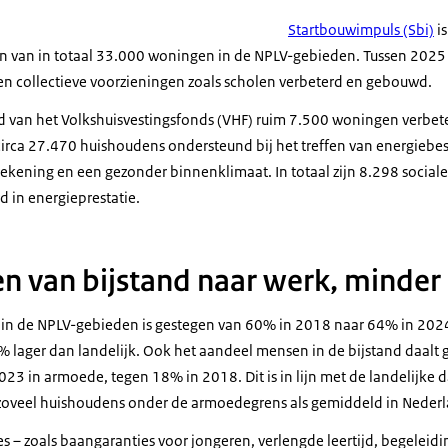
Startbouwimpuls (Sbi)
is
n van in totaal 33.000 woningen in de NPLV-gebieden. Tussen 202
n collectieve voorzieningen zoals scholen verbeterd en gebouwd.
 van het Volkshuisvestingsfonds (VHF) ruim 7.500 woningen verbete
irca 27.470 huishoudens ondersteund bij het treffen van energieb
rekening en een gezonder binnenklimaat. In totaal zijn 8.298 socia
 in energieprestatie.
n van bijstand naar werk, minde
n de NPLV-gebieden is gestegen van 60% in 2018 naar 64% in 2024. 
lager dan landelijk. Ook het aandeel mensen in de bijstand daalt 
023 in armoede, tegen 18% in 2018. Dit is in lijn met de landelijke
 zoveel huishoudens onder de armoedegrens als gemiddeld in Neder
es – zoals baangaranties voor jongeren, verlengde leertijd, begeleid