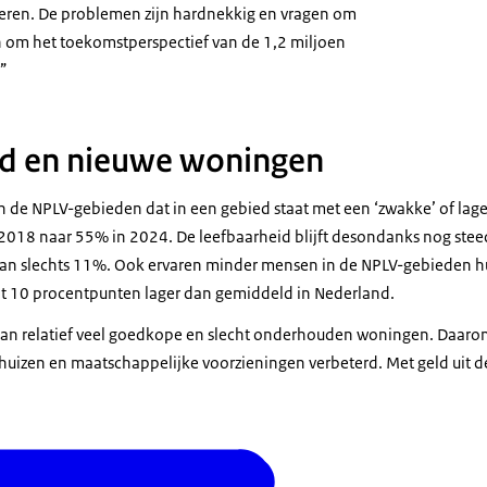
keren. De problemen zijn hardnekkig en vragen om
en om het toekomstperspectief van de 1,2 miljoen
.”
id en nieuwe woningen
 de NPLV-gebieden dat in een gebied staat met een ‘zwakke’ of lage
18 naar 55% in 2024. De leefbaarheid blijft desondanks nog steeds 
van slechts 11%. Ook ervaren minder mensen in de NPLV-gebieden hu
 tot 10 procentpunten lager dan gemiddeld in Nederland.
aan relatief veel goedkope en slecht onderhouden woningen. Daa
uizen en maatschappelijke voorzieningen verbeterd. Met geld uit d