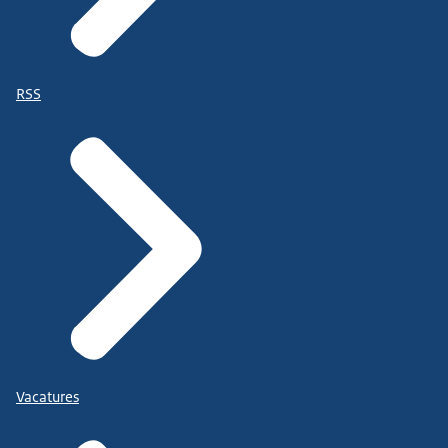
RSS
Vacatures