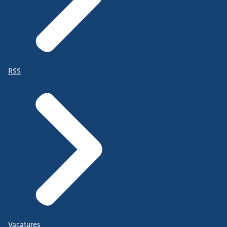
RSS
Vacatures