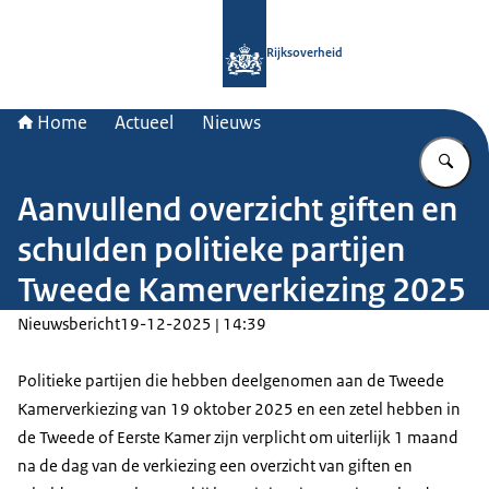
Naar de homepage van Rijksoverheid
Rijksoverheid
Home
Actueel
Nieuws
Vu
Aanvullend overzicht giften en
schulden politieke partijen
Tweede Kamerverkiezing 2025
Nieuwsbericht
19-12-2025 | 14:39
Politieke partijen die hebben deelgenomen aan de Tweede
Kamerverkiezing van 19 oktober 2025 en een zetel hebben in
de Tweede of Eerste Kamer zijn verplicht om uiterlijk 1 maand
na de dag van de verkiezing een overzicht van giften en