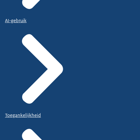
AI-gebruik
Toegankelijkheid