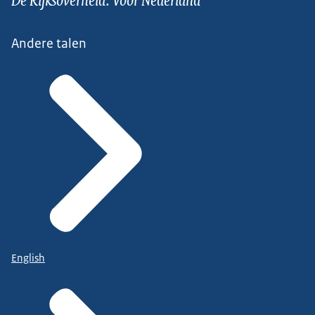
Andere talen
English