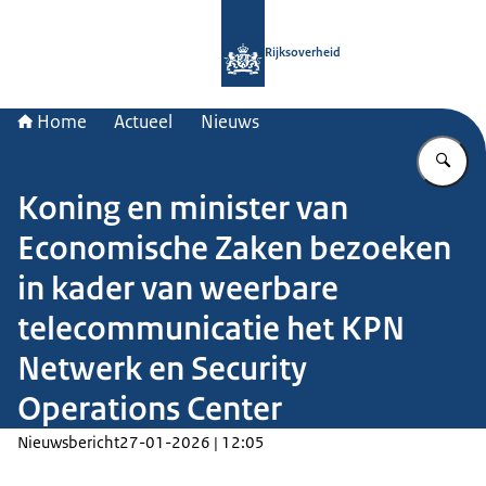
Naar de homepage van Rijksoverheid
Rijksoverheid
Home
Actueel
Nieuws
Vu
Koning en minister van
Economische Zaken bezoeken
in kader van weerbare
telecommunicatie het KPN
Netwerk en Security
Operations Center
Nieuwsbericht
27-01-2026 | 12:05