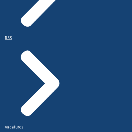
RSS
Vacatures