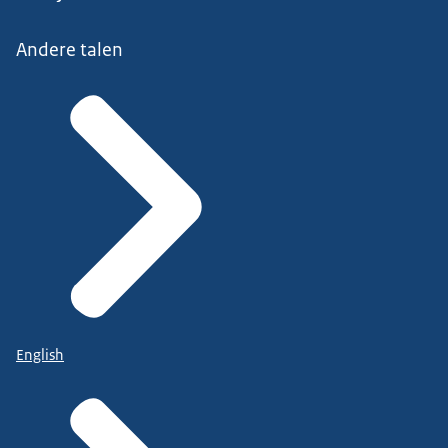
Andere talen
English