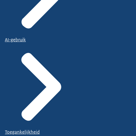
AI-gebruik
Toegankelijkheid