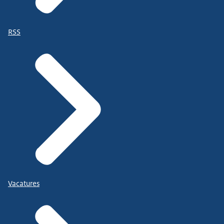
RSS
Vacatures