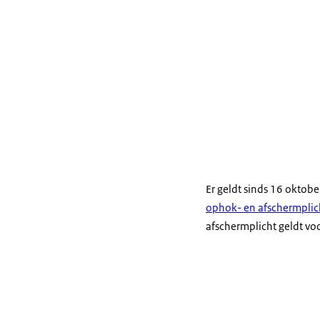
Er geldt sinds 16 oktob
ophok- en afschermplic
afschermplicht geldt v