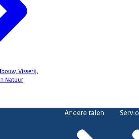
bouw, Visserij,
en Natuur
Andere talen
Servic