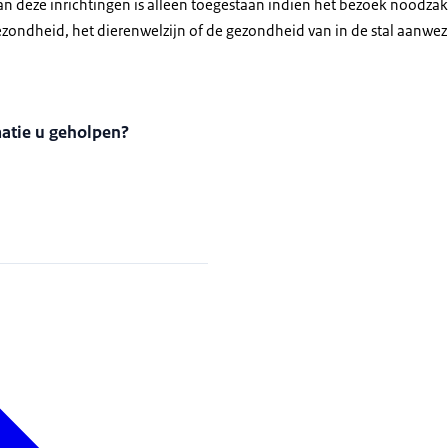
n deze inrichtingen is alleen toegestaan indien het bezoek noodzake
zondheid, het dierenwelzijn of de gezondheid van in de stal aanwe
matie u geholpen?