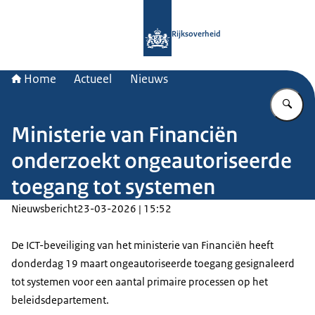
Naar de homepage van Rijksoverheid
Rijksoverheid
Home
Actueel
Nieuws
Vu
Ministerie van Financiën
onderzoekt ongeautoriseerde
toegang tot systemen
Nieuwsbericht
23-03-2026 | 15:52
De ICT-beveiliging van het ministerie van Financiën heeft
donderdag 19 maart ongeautoriseerde toegang gesignaleerd
tot systemen voor een aantal primaire processen op het
beleidsdepartement.