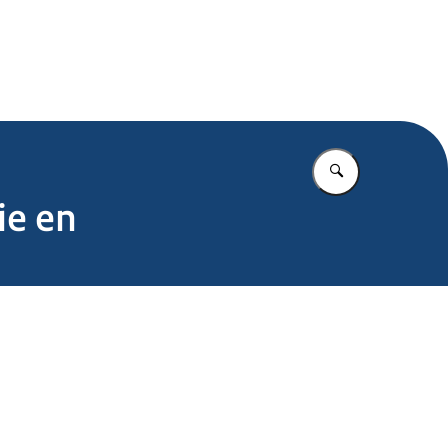
.nl
Vul in wat u z
ie en