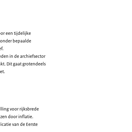
or een tijdelijke
n onder bepaalde
f.
den in de archiefsector
kt. Dit gaat grotendeels
wet.
ling voor rijksbrede
zen door inflatie.
catie van de Eerste