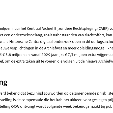
miljoen naar het Centraal Archief Bijzondere Rechtspleging (CABR) vo
et een onderzoeksbelang, zoals nabestaanden van slachtoffers, ka
nale Historische Centra digitaal onderzoek doen in dit oorlogsarchie
euwe verplichtingen in de Archiefwet en meer opleidingsmogelijkhe
6 € 3,8 miljoen en vanaf 2029 jaarlijks € 7,3 miljoen extra vrijgemaa
ef, om de extra taken uit te voeren die volgen uit de nieuwe Archief
ing
erd bekend dat bezuinigd zou worden op de zogenoemde prijsbijstel
stelling is de compensatie die het kabinet uitkeert voor gestegen prij
stelling OCW ontvangt wordt volgende week bekendgemaakt bij publi