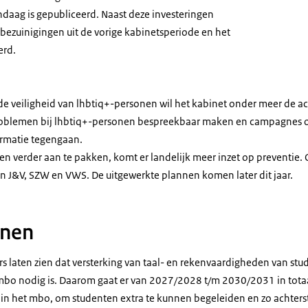
ndaag is gepubliceerd. Naast deze investeringen
 bezuinigingen uit de vorige kabinetsperiode en het
erd.
 de veiligheid van lhbtiq+-personen wil het kabinet onder meer de a
oblemen bij lhbtiq+-personen bespreekbaar maken en campagnes o
ormatie tegengaan.
 verder aan te pakken, komt er landelijk meer inzet op preventie.
an J&V, SZW en VWS. De uitgewerkte plannen komen later dit jaar.
enen
s laten zien dat versterking van taal- en rekenvaardigheden van stu
bo nodig is. Daarom gaat er van 2027/2028 t/m 2030/2031 in totaa
 in het mbo, om studenten extra te kunnen begeleiden en zo achte