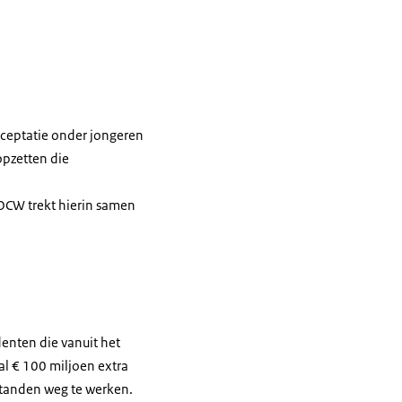
cceptatie onder jongeren
pzetten die
 OCW trekt hierin samen
denten die vanuit het
l € 100 miljoen extra
rstanden weg te werken.