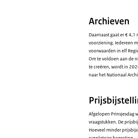
Archieven
Daarnaast gaat er € 4,1 
voorziening. Iedereen m
voorwaarden in elf Regio
Om te voldoen aan de ni
te creëren, wordt in 202
naar het Nationaal Archi
Prijsbijstell
Afgelopen Prinsjesdag w
vraagstukken. De prijsbij
Hoeveel minder prijsbij
suppletoire begroting.