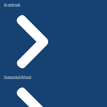
AI-gebruik
Toegankelijkheid