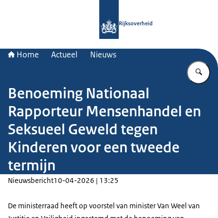
Naar de homepage van Rijksoverheid
Rijksoverheid
Home
Actueel
Nieuws
Vu
Benoeming Nationaal
Rapporteur Mensenhandel en
Seksueel Geweld tegen
Kinderen voor een tweede
termijn
Nieuwsbericht
10-04-2026 | 13:25
De ministerraad heeft op voorstel van minister Van Weel van