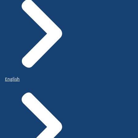
English