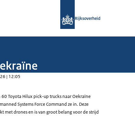
Naar de homepage van Rijksoverheid
Rijksoverheid
Oekraïne
26 | 12:05
 60 Toyota Hilux
pick-up trucks
naar Oekraïne
manned Systems Force Command
ze in. Deze
t met drones en is van groot belang voor de strijd