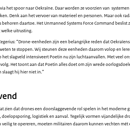
g via het spoor naar Oekraïne. Daar worden ze voorzien van systemen
taken. Denk aan het vervoer van materieel en personen. Maar ook rad
s behoren daartoe. Het
Unmanned Systems Force Command
beslist
 welke uitrusting.
-Zegerius: “Drone-eenheden zijn een belangrijke reden dat Oekraïense
 weten te stoppen. Wij steunen deze eenheden daarom volop en leren
 het slagveld intensiveert Poetin nu zijn luchtaanvallen. Met veel 
evolg. Het toont aan dat Poetin alles doet om zijn wrede oorlogsdoele
slaagt hij hier niet in.”
vend
aat zien dat drones een doorslaggevende rol spelen in het moderne 
 doelopsporing, logistiek en aanval. Tegelijk vormen vijandelijke dr
en veilig te opereren, moeten militairen daarom kunnen vechten mét