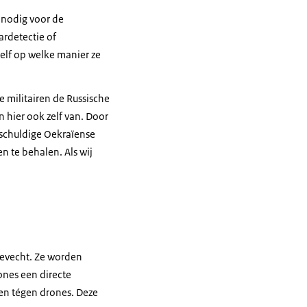
 nodig voor de
ardetectie of
 zelf op welke manier ze
 militairen de Russische
 hier ook zelf van. Door
onschuldige Oekraïense
n te behalen. Als wij
gevecht. Ze worden
ones een directe
 en tégen drones. Deze