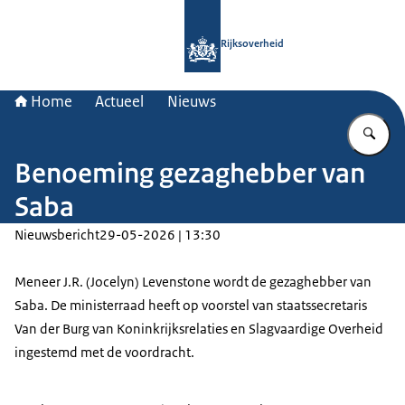
Naar de homepage van Rijksoverheid
Rijksoverheid
Home
Actueel
Nieuws
Vu
Benoeming gezaghebber van
Saba
Nieuwsbericht
29-05-2026 | 13:30
Meneer J.R. (Jocelyn) Levenstone wordt de gezaghebber van
Saba. De ministerraad heeft op voorstel van staatssecretaris
Van der Burg van Koninkrijksrelaties en Slagvaardige Overheid
ingestemd met de voordracht.