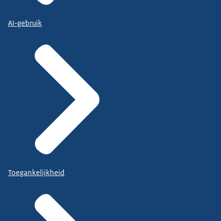
AI-gebruik
Toegankelijkheid