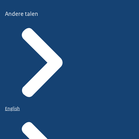
Andere talen
English