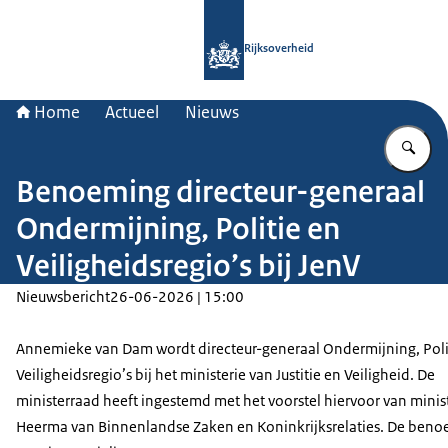
Naar de homepage van Rijksoverheid
Rijksoverheid
Home
Actueel
Nieuws
Vu
Benoeming directeur-generaal
Ondermijning, Politie en
Veiligheidsregio’s bij JenV
Nieuwsbericht
26-06-2026 | 15:00
Annemieke van Dam wordt directeur-generaal Ondermijning, Poli
Veiligheidsregio’s bij het ministerie van Justitie en Veiligheid. De
ministerraad heeft ingestemd met het voorstel hiervoor van minis
Heerma van Binnenlandse Zaken en Koninkrijksrelaties. De ben