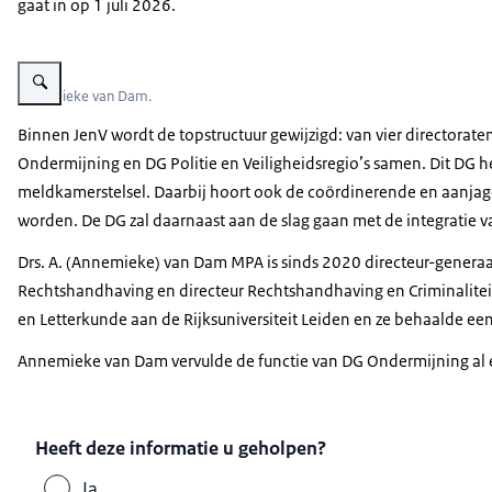
gaat in op 1 juli 2026.
Vergroot afbeelding Annemieke van Dam.
Annemieke van Dam.
Binnen JenV wordt de topstructuur gewijzigd: van vier directorat
Ondermijning en DG Politie en Veiligheidsregio’s samen. Dit DG hee
meldkamerstelsel. Daarbij hoort ook de coördinerende en aanjag
worden. De DG zal daarnaast aan de slag gaan met de integratie v
Drs. A. (Annemieke) van Dam MPA is sinds 2020 directeur-generaal
Rechtshandhaving en directeur Rechtshandhaving en Criminaliteitsb
en Letterkunde aan de Rijksuniversiteit Leiden en ze behaalde e
Annemieke van Dam vervulde de functie van DG Ondermijning al en 
Heeft deze informatie u geholpen?
Ja