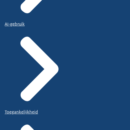
AI-gebruik
Toegankelijkheid