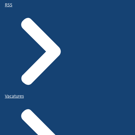
RSS
Vacatures