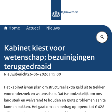
Naar de homepage van Rijksoverheid
Rijksoverheid
Home
Actueel
Nieuws
Vu
Kabinet kiest voor
wetenschap; bezuinigingen
teruggedraaid
Nieuwsbericht
26-06-2026 | 15:00
Het kabinet is van plan om structureel extra geld uit te trekken
voor onderzoek en wetenschap. Dat is noodzakelijk om ons
land sterk en welvarend te houden en grote problemen aan te
kunnen pakken. Het gaat om een bedrag oplopend tot € 428