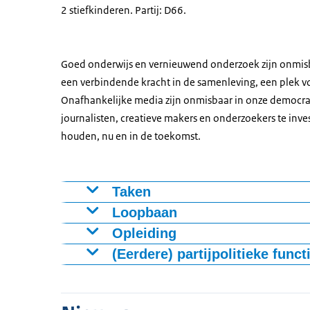
2 stiefkinderen. Partij: D66.
Goed onderwijs en vernieuwend onderzoek zijn onmisb
een verbindende kracht in de samenleving, een plek v
Onafhankelijke media zijn onmisbaar in onze democrat
journalisten, creatieve makers en onderzoekers te inve
houden, nu en in de toekomst.
Taken
Mbo
Loopbaan
Hoger onderwijs
23 februari 2026
Opleiding
Lerarenopleidingen
Benoeming dr. mr. R.M. Letschert tot minis
1995-2000
(Eerdere) partijpolitieke func
Studiefinanciering en DUO
November 2021 - 23 februari 2026
Internationaal recht (Bachelor en Master), U
10 december 2025 - 3 februari 2026
Internationaal
Bestuursvoorzitter/president en hoogleraar 
1995
Informateur kabinetsformatie kabinet-Jett
Wetenschapsbeleid en wetenschappelijk 
September 2016 - februari 2022
Propedeuse Nederlands Recht, Universitei
Oktober 2020 – 23 februari 2026