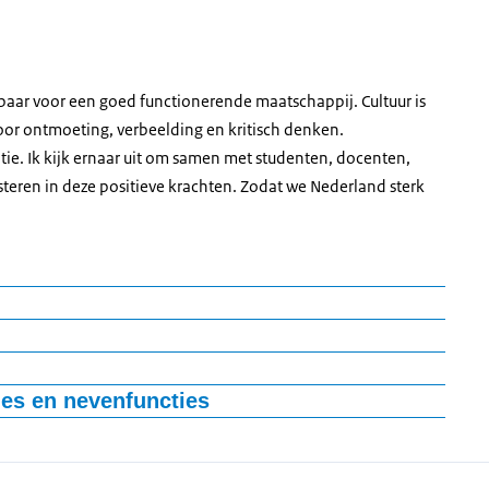
aar voor een goed functionerende maatschappij. Cultuur is
oor ontmoeting, verbeelding en kritisch denken.
ie. Ik kijk ernaar uit om samen met studenten, docenten,
steren in deze positieve krachten. Zodat we Nederland sterk
ter van Onderwijs, Cultuur en Wetenschap in het kabinet-Jetten
ties en nevenfuncties
niversiteit Tilburg en Universiteit
Montpellier
Universiteit Maastricht
en
onderzoek
t van Amsterdam