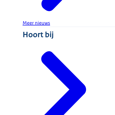
Gasthoogleraar, Universiteit van Barcelona
April 2010 – augustus 2010
Visting Research Fellow, Lauterpacht Centr
Meer nieuws
2010
Lifelong Fellow Clare Hall, Cambridge (UK)
Hoort bij