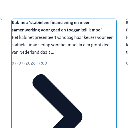
it Maastricht
viescommissie Nationaal Groeifonds
nhuis, Eindhoven
Kabinet: ‘stabielere financiering en meer
E
cht, Universiteit Tilburg
en Onafhankelijke journalistiek
samenwerking voor goed en toegankelijk mbo’
RCE, Nationaal Archief
g
Het kabinet presenteert vandaag haar keuzes voor een
erzoeksinstituut
International Victimology Institute
Tilburg
stabiele financiering voor het mbo. In een groot deel
l
Den Haag
van Nederland daalt ...
t
 Den Haag
07-07-2026
17:00
, Maastricht
pleiding,
PhD
h Assessment
(CoARA)
Non Lethal Assistance Program
in Syrië
 van Strafvordering, ministerie van Veiligheid en Justitie