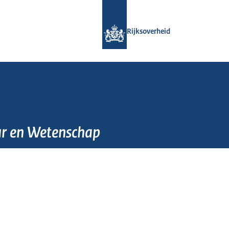
Naar de homepage van Rijksoverheid
Rijksoverheid
ur en Wetenschap