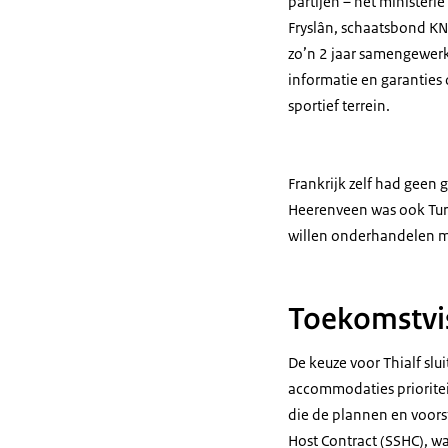
partijen – het minister
Fryslân, schaatsbond KN
zo’n 2 jaar samengewerk
informatie en garanties
sportief terrein.
Frankrijk zelf had geen
Heerenveen was ook Turi
willen onderhandelen m
Toekomstvi
De keuze voor Thialf slu
accommodaties prioriteit
die de plannen en voors
Host Contract
(SSHC), wa