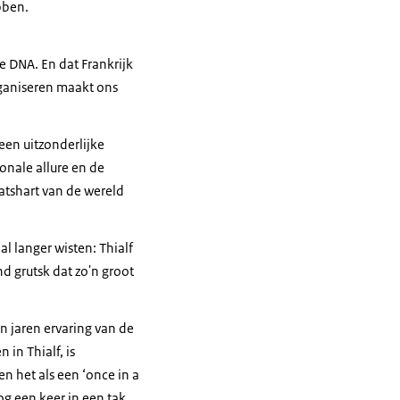
bben.
e DNA. En dat Frankrijk
ganiseren maakt ons
een uitzonderlijke
onale allure en de
atshart van de wereld
l langer wisten: Thialf
nd grutsk dat zo'n groot
n jaren ervaring van de
in Thialf, is
n het als een ‘
once in a
g een keer in een tak