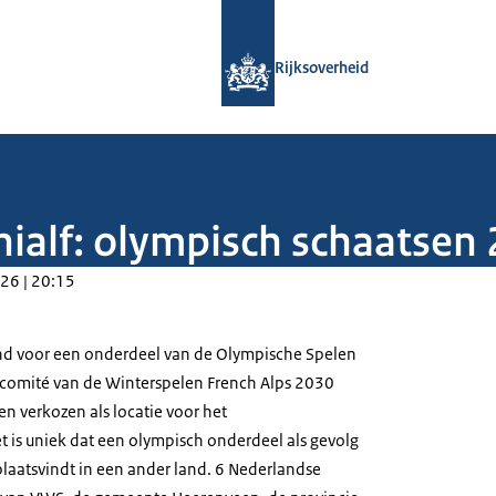
Naar de homepage van Rijksoverheid
Rijksoverheid
Thialf: olympisch schaatse
26 | 20:15
nd voor een onderdeel van de Olympische Spelen
ecomité van de Winterspelen
French Alps
2030
en verkozen als locatie voor het
 is uniek dat een olympisch onderdeel als gevolg
laatsvindt in een ander land. 6 Nederlandse