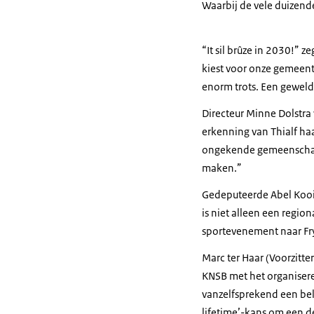
Waarbij de vele duizend
“
It sil brûze in 2030
!” z
kiest voor onze gemeen
enorm trots. Een gewel
Directeur Minne Dolstra 
erkenning van Thialf haa
ongekende gemeenschap v
maken.”
Gedeputeerde Abel Kooist
is niet alleen een region
sportevenement naar Fr
Marc ter Haar (Voorzitte
KNSB met het organisere
vanzelfsprekend een bel
lifetime
’-kans om een de