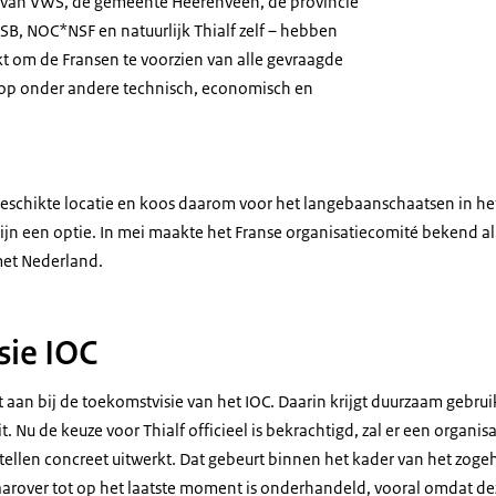
ie van VWS, de gemeente Heerenveen, de provincie
SB, NOC*NSF en natuurlijk Thialf zelf – hebben
t om de Fransen te voorzien van alle gevraagde
 op onder andere technisch, economisch en
 geschikte locatie en koos daarom voor het langebaanschaatsen in he
jn een optie. In mei maakte het Franse organisatiecomité bekend al
et Nederland.
sie IOC
it aan bij de toekomstvisie van het IOC. Daarin krijgt duurzaam gebr
. Nu de keuze voor Thialf officieel is bekrachtigd, zal er een organi
tellen concreet uitwerkt. Dat gebeurt binnen het kader van het zog
arover tot op het laatste moment is onderhandeld, vooral omdat dez