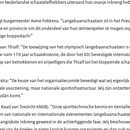
en Nederlandse schaatsliefhebbers uiteraard hun oranje inbreng he
egt burgemeester Avine Fokkens. “Langebaanschaatsen zit in het Fries
te en provincie om dit onderdeel van hun Winterspelen te mogen or
dige
boppeslach
!”
van Thialf: “De toewijzing van het olympisch langebaanschaatsen is 
r ruim 170 jaar schaatshistorie, de door het IOC bevestigde internati
an betrokkenen en vrijwilligers die Thialf tot het kloppende scha
ra: “De keuze van het organisatiecomité bevestigt wat wij eigenlijk a
ale voorziening, maar nationale sportinfrastructuur. Wij zijn ontzette
yslân komt.”
r Raad van Toezicht KNSB): “Onze sporttechnische kennis en tientalle
n van nationale en internationale evenementen langebaanschaatsen 
angrijkste inbreng geweest in de achterliggende fase. Wij beschouwe
el van de Spelen in eigen land te kunnen organiseren en dan ook no