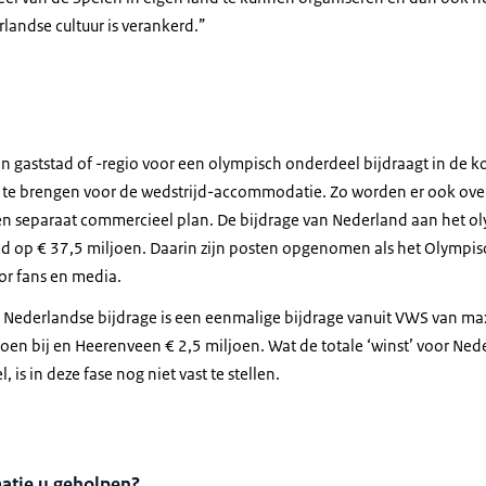
rlandse cultuur is verankerd.”
een gaststad of -regio voor een olympisch onderdeel bijdraagt in de 
g te brengen voor de wedstrijd-accommodatie. Zo worden er ook ov
n separaat commercieel plan. De bijdrage van Nederland aan het ol
ld op € 37,5 miljoen. Daarin zijn posten opgenomen als het Olympisc
oor fans en media.
e Nederlandse bijdrage is een eenmalige bijdrage vanuit VWS van ma
joen bij en Heerenveen € 2,5 miljoen. Wat de totale ‘winst’ voor Nede
 is in deze fase nog niet vast te stellen.
matie u geholpen?