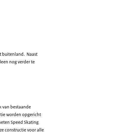
t buitenland. Naast
leen nog verder te
uik van bestaande
satie worden opgericht
eheten
Speed Skating
e constructie voor alle