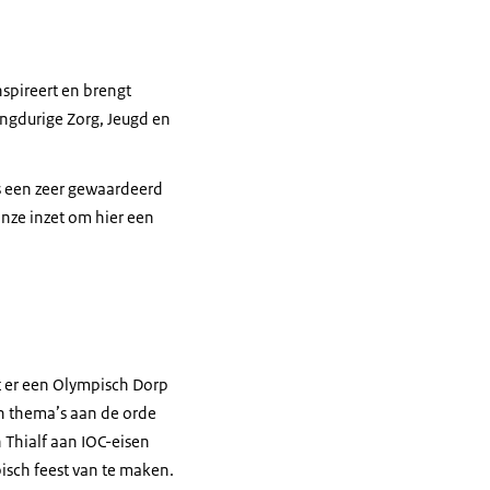
nspireert en brengt
angdurige Zorg, Jeugd en
s een zeer gewaardeerd
onze inzet om hier een
 er een Olympisch Dorp
jn thema’s aan de orde
n Thialf aan IOC-eisen
isch feest van te maken.