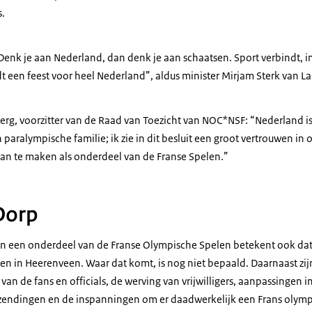
s.
 Denk je aan Nederland, dan denk je aan schaatsen. Sport verbindt, i
 een feest voor heel Nederland”, aldus minister Mirjam Sterk van L
g, voorzitter van de Raad van Toezicht van NOC*NSF: “Nederland i
 paralympische familie; ik zie in dit besluit een groot vertrouwen in 
an te maken als onderdeel van de Franse Spelen.”
Dorp
n een onderdeel van de Franse Olympische Spelen betekent ook dat
men in Heerenveen. Waar dat komt, is nog niet bepaald. Daarnaast zi
van de fans en officials, de werving van vrijwilligers, aanpassingen i
tzendingen en de inspanningen om er daadwerkelijk een Frans olymp