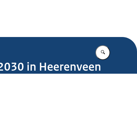
.nl
Vul in wat u z
n 2030 in Heerenveen