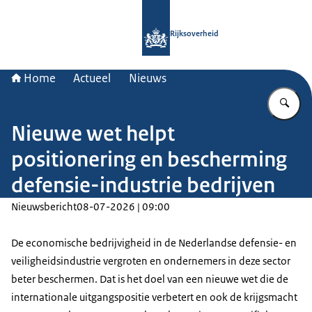
Naar de homepage van Rijksoverheid
Rijksoverheid
Home
Actueel
Nieuws
Vu
Nieuwe wet helpt
positionering en bescherming
defensie-industrie bedrijven
Nieuwsbericht
08-07-2026 | 09:00
De economische bedrijvigheid in de Nederlandse defensie- en
veiligheidsindustrie vergroten en ondernemers in deze sector
beter beschermen. Dat is het doel van een nieuwe wet die de
internationale uitgangspositie verbetert en ook de krijgsmacht