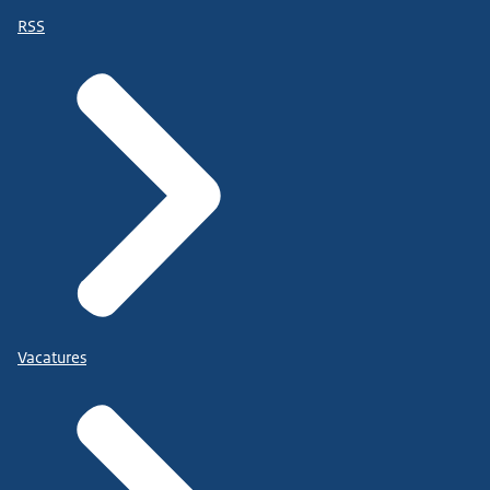
RSS
Vacatures