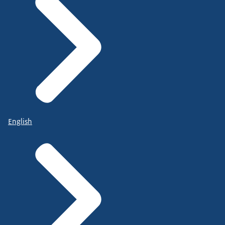
English