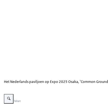
Het Nederlands paviljoen op Expo 2025 Osaka, ‘Common Ground’, 
Vergroot afbeelding Nederlands paviljoen bij Expo Osaka
Beeld: © Tellart