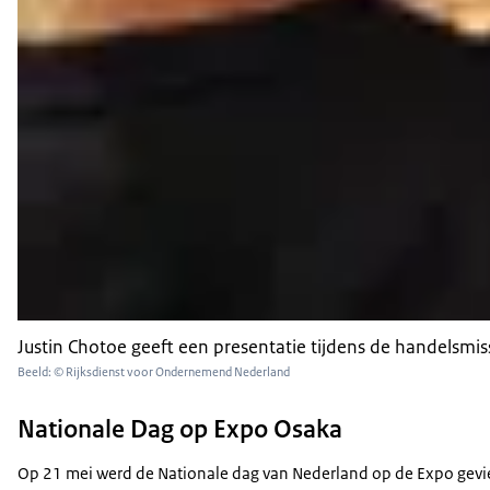
Justin Chotoe geeft een presentatie tijdens de handelsmiss
Beeld: © Rijksdienst voor Ondernemend Nederland
Nationale Dag op Expo Osaka
Op 21 mei werd de N
ationale dag van Nederland op de Expo
gevi