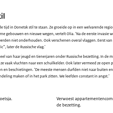
il
e tijd in Donetsk stil te staan. Ze groeide op in een welvarende regio,
ne gebouwen en nieuwe wegen, vertelt Olia. ‘Na de eerste invasie w
rden niet onderhouden. Ook verschenen overal vlaggen. Eerst va
”, later de Russische vlag
.’
deel van haar jeugd en tienerjaren onder Russische bezetting. In de
 ze vaak vluchten naar een schuilkelder. Ook later vermeed ze open 
en en beschietingen. ‘De meeste mensen durfden niet naar buiten en 
deling maken of in het park zitten. We leefden constant in angst.’
oetsja.
Verwoest appartementencompl
de bezetting.