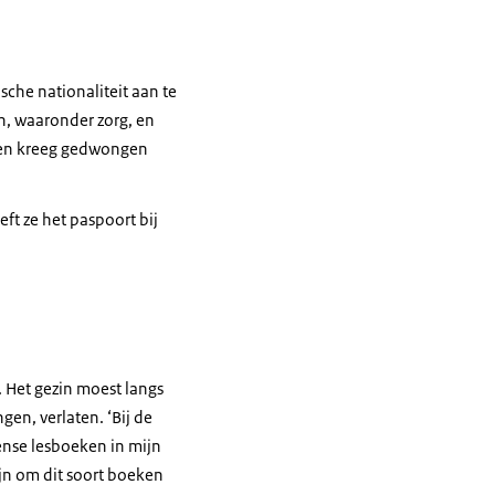
che nationaliteit aan te
n, waaronder zorg, en
ereen kreeg gedwongen
eft ze het paspoort bij
v. Het gezin moest langs
en, verlaten. ‘Bij de
ïense lesboeken in mijn
ijn om dit soort boeken