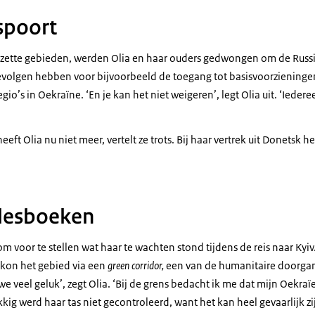
spoort
bezette gebieden, werden Olia en haar ouders gedwongen om de Russis
volgen hebben voor bijvoorbeeld de toegang tot basisvoorzieninge
egio’s in Oekraïne. ‘En je kan het niet weigeren’, legt Olia uit. ‘Ied
eft Olia nu niet meer, vertelt ze trots. Bij haar vertrek uit Donetsk he
 lesboeken
 om voor te stellen wat haar te wachten stond tijdens de reis naar Kyi
kon het gebied via een
green corridor,
een van de humanitaire doorgang
e veel geluk’, zegt Olia. ‘Bij de grens bedacht ik me dat mijn Oekra
kig werd haar tas niet gecontroleerd, want het kan heel gevaarlijk z