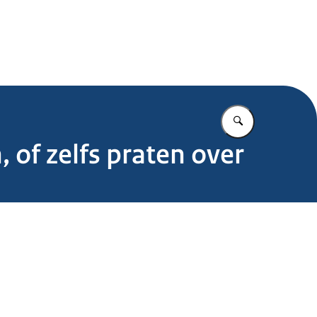
.nl
Vul in wat u z
 of zelfs praten over