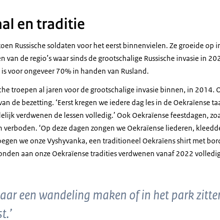
l en traditie
toen Russische soldaten voor het eerst binnenvielen. Ze groeide op i
n van de regio’s waar sinds de grootschalige Russische invasie in 2
 is voor ongeveer 70% in handen van Rusland.
che troepen al jaren voor de grootschalige invasie binnen, in 2014. 
van de bezetting. ‘Eerst kregen we iedere dag les in de Oekraïense ta
elijk verdwenen de lessen volledig.’ Ook Oekraïense feestdagen, zoa
n verboden. ‘Op deze dagen zongen we Oekraïense liederen, kleedd
oegen we onze Vyshyvanka, een traditioneel Oekraïens shirt met bor
bonden aan onze Oekraïense tradities verdwenen vanaf 2022 volledig
maar een wandeling maken of in het park zitte
t.’