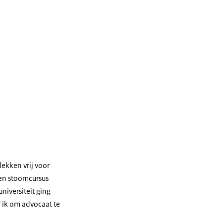
lekken vrij voor
een stoomcursus
niversiteit ging
 ik om advocaat te