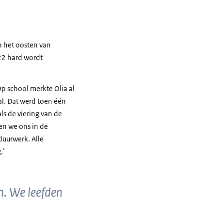
n het oosten van
022 hard wordt
Op school merkte Olia al
al. Dat werd toen één
ls de viering van de
en we ons in de
duurwerk. Alle
.’
n. We leefden