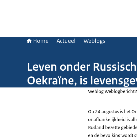
Home
Actueel
Weblogs
Leven onder Russische
Oekraïne, is levensgev
Weblog Weblogbericht
Op 24 augustus is het O
onafhankelijkheid is al
Rusland bezette gebieden
en de bevolking wordt g