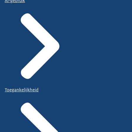
AI-gebruik
Toegankelijkheid