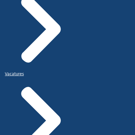
van Mind the mind now.)
de internationale conferentie over MHPSS...
vindt op 7 en 8 oktober plaats in Amsterdam
Vacatures