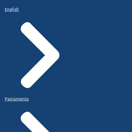
Beeldtekst: Since 2015 Heba lives in the
English
Netherlands. Before then in Deir ez-Zur, Syria. Her
father is both a doctor and owner of two hospitals
there. Until he is arrested by the regime...)
sinds 2015 woont Heba in Nederland, daarvoor in
Deir es-Zur, in Syrië
haar vader is arts en eigenaar van twee
ziekenhuizen daar, tot zijn arrestatie...
Mijn vader moest naar de gevangenis omdat hij
patiënten behandelde...
ongeacht hun religie, huidskleur of politieke
ideeën.
Papiamento
Hij werd bedreigd door het regime:
'Je moet het ziekenhuis sluiten. Je mag niet meer
als arts werken.'
(Zwart-witfoto's van rookpluimen in de verte en