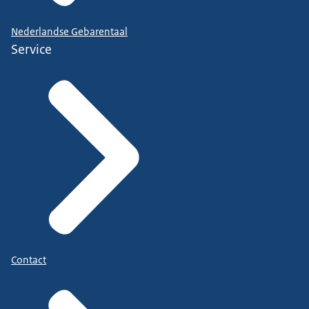
Heba studeert psychologie aan de VU en is
vrijwilliger bij War Child
Nederlandse Gebarentaal
In welke groep zit je?
Service
Vijf.
-Vijf?
(Op een tablet staat: Can't wait to learn.)
Nee, eerst lezen. Dit.
(Met z'n drieën kijken ze op de tablet.)
Schouder. Ja? Schouder.
(Kate Radford:)
Iedereen denkt dat het alleen over lezen en
schrijven gaat, maar het is meer.
Contact
Heb je het gevoel dat je een toekomst hebt en kun
je die toekomst ook aan?
Beweeg je hand.