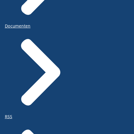
Het is heel belangrijk dat zij hulp kunnen krijgen.
(Ze pakt een boek uit een kast en gaat later aan
een lange tafel zitten.)
Documenten
Achteraf gezien hebben die ervaringen me
gemaakt tot wie ik nu ben:
Heba, een sterke vrouw.
Ze hebben me doen beseffen hoe hard de wereld
kan zijn.
Ik zal die beelden nooit vergeten of wissen, maar
ik heb er vrede mee.
(Het Nederlandse wapenschild met daarnaast:
Ministerie van Buitenlandse Zaken. Beeldtekst:
The International Conference on Mental Health
and Psychosocial Support in Crisis Situations will
RSS
take place on 7&8 October in Amsterdam.
www.government.nl/mindthemindnow. Het logo