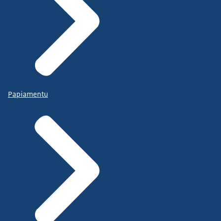
van een verwoeste stad.)
Toen mijn vader een maand in de gevangenis zat...
kregen we hem niet te spreken en hoorden we
niets van hem.
Dat was een donkere periode in mijn leven.
Mijn vader was verdwenen en ik leefde elke dag in
onzekerheid.
Papiamentu
(Heba loopt een trap op. Beeldtekst: The
Alibrahim family decides to run. Four years later
they arrive in the Netherlands. Where Heba, now
23, studies psychology at the Vrije Universiteit
Amsterdam and is a volunteer for War Child,
working on education. Heba zit met twee meisjes
aan een tafel.)
de familie Alibrahim besluit te vluchten, vier jaar
later komen ze aan in Nederland