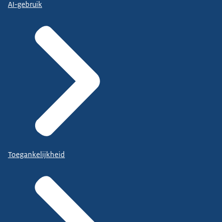
AI-gebruik
Toegankelijkheid