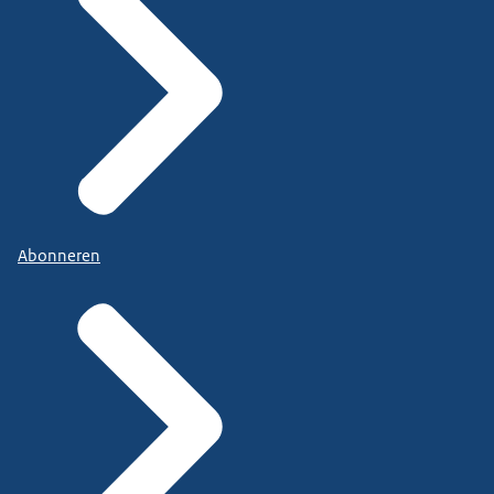
(Een van de meisjes tikt op de tablet.)
Ja. Die kant op. En stop. Ja, klopt.
(Het meisje heeft een wijzer verzet.)
Goed zo.
(Heba klapt in haar handen.)
We hopen voor eind 2020 170.000 kinderen te
Abonneren
bereiken.
(Heba loopt door een bibliotheek.)
Ik studeer momenteel psychologie.
Dat vind ik nodig, vooral na wat mensen in de
oorlog hebben meegemaakt.
Er zijn veel getraumatiseerde mensen en mensen
met psychische aandoeningen.