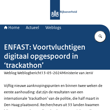
Naar de homepage van Rijksoverheid
Rijksoverheid
Home
Actueel
Weblogs
Vu
ENFAST: Voortvluchtigen
digitaal opgespoord in
‘trackathon’
Weblog Weblogbericht
13-05-2024
Ministerie van JenV
Vijftig nieuwe aanknopingspunten en binnen twee weken de
eerste aanhouding: dat zijn de resultaten van een
internationale ‘trackathon’ van de politie, die half maart in
Den Haag plaatsvond. Rechercheurs uit 33 landen kwamen