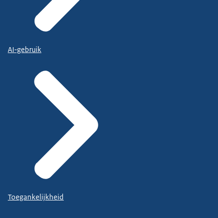
AI-gebruik
Toegankelijkheid