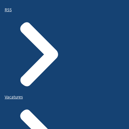
RSS
Vacatures