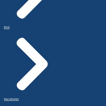
RSS
Vacatures