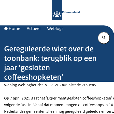
Naar de homepage van Rijksoverheid
Rijksoverheid
Home
Actueel
Weblogs
Vu
Gereguleerde wiet over de
toonbank: terugblik op een
jaar ‘gesloten
coffeeshopketen’
Weblog Weblogbericht
19-12-2024
Ministerie van JenV
Op 7 april 2025 gaat het ‘Experiment gesloten coffeeshopketen’
volgende fase in. Vanaf dat moment mogen de coffeeshops in 10
Nederlandse gemeenten alleen nog gereguleerd geteelde en verw