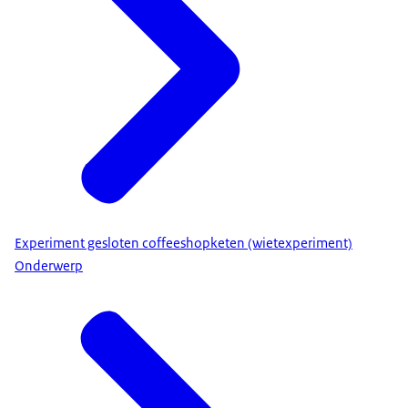
Experiment gesloten coffeeshopketen (wietexperiment)
Onderwerp