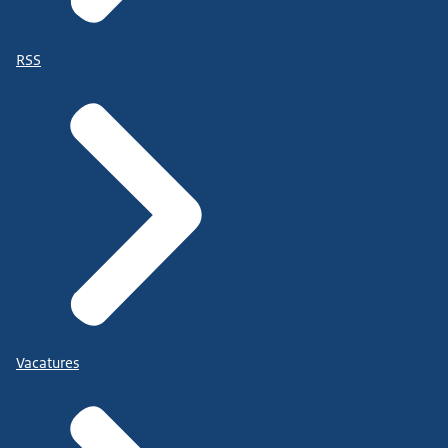
RSS
Vacatures