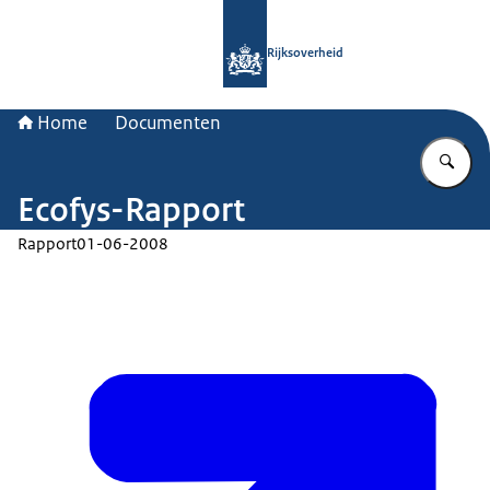
Naar de homepage van Rijksoverheid
Rijksoverheid
Home
Documenten
Vu
Ecofys-Rapport
Rapport
01-06-2008