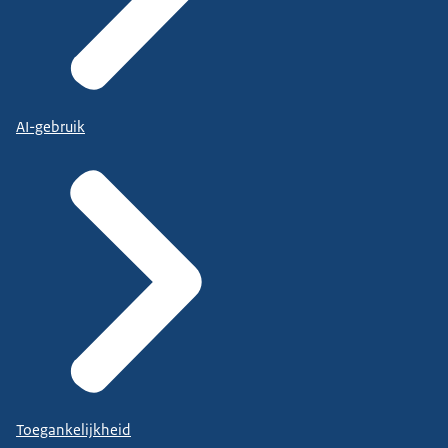
AI-gebruik
Toegankelijkheid