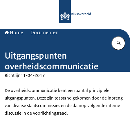
Naar de homepage van Rijksoverheid
Rijksoverheid
Home
Documenten
Vu
Uitgangspunten
overheidscommunicatie
Richtlijn
11-04-2017
De overheidscommunicatie kent een aantal principiële
uitgangspunten. Deze zijn tot stand gekomen door de inbreng
van diverse staatscommissies en de daarop volgende interne
discussie in de Voorlichtingsraad.