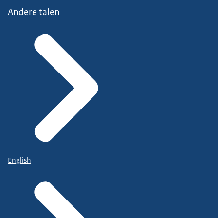
Andere talen
English