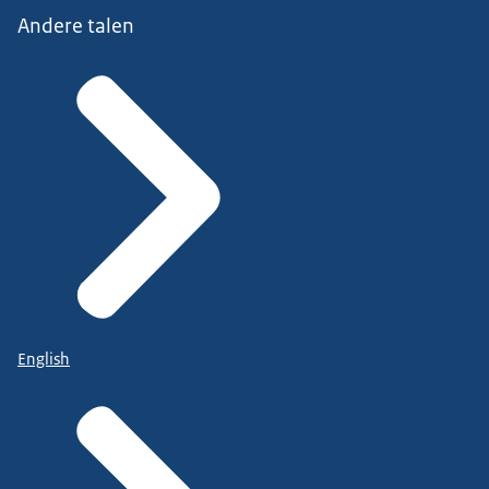
Andere talen
English