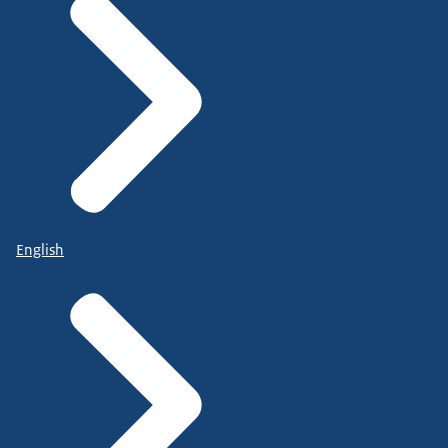
English