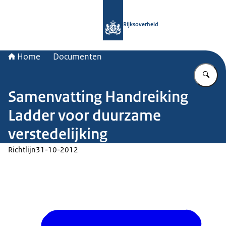
Naar de homepage van Rijksoverheid
Rijksoverheid
Home
Documenten
Vu
Samenvatting Handreiking
Ladder voor duurzame
verstedelijking
Richtlijn
31-10-2012