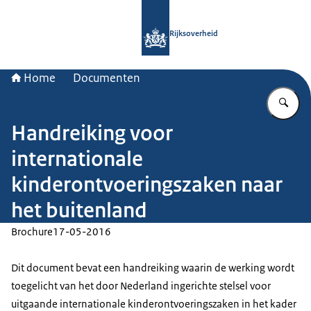
Naar de homepage van Rijksoverheid
Rijksoverheid
Home
Documenten
Vu
Handreiking voor
internationale
kinderontvoeringszaken naar
het buitenland
Brochure
17-05-2016
Dit document bevat een handreiking waarin de werking wordt
toegelicht van het door Nederland ingerichte stelsel voor
uitgaande internationale kinderontvoeringszaken in het kader