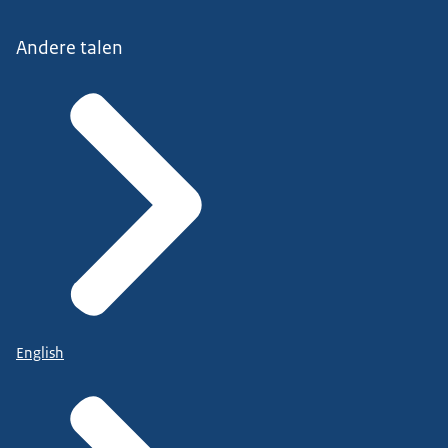
Andere talen
English