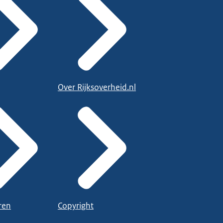
Over Rijksoverheid.nl
ren
Copyright