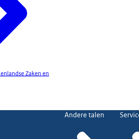
nenlandse Zaken en
Andere talen
Servic