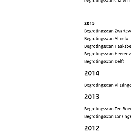
begrotingsscans. Jaren z
2015
Begrotingsscan Zwartew
Begrotingsscan Almelo
Begrotingsscan Haaksb
Begrotingsscan Heeren
Begrotingsscan Delft
2014
Begrotingsscan Vlissing
2013
Begrotingsscan Ten Boe
Begrotingsscan Lansing
2012