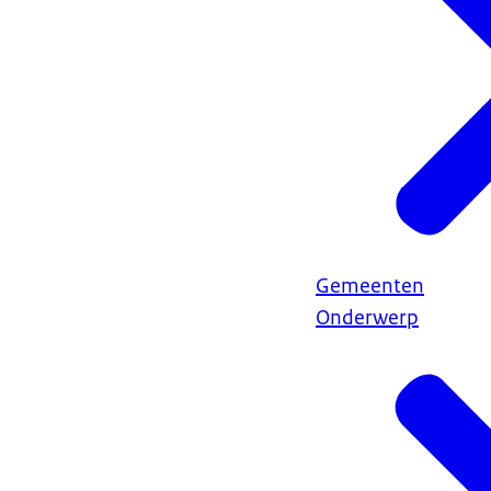
Gemeenten
Onderwerp